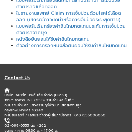
แบบฟอร์มเรียกร้องสินไหมทดแทนประกันการเจ็บป่วย
ด้วยโรคไข้เลือดออก
ใบรายงานแพทย์ Claim การเจ็บป่วยด้วยโรคไข้เลือด
ออก (ใช้กรณีภาวะโคม่าหรือการเจ็บป่วยระยะสุดท้าย)
แบบฟอร์มเรียกร้องค่าสินไหมทดแทนประกันการเจ็บป่วย
ด้วยโรคจากยุง
หนังสือยินยอมให้รับค่าสินไหมทดแทน
ตัวอย่างการกรอกหนังสือยินยอมให้รับค่าสินไหมทดแทน
Contact Us
บริษัท เจมาร์ท ประกันภัย จำกัด (มหาชน)
195/1 อาคาร JMT Office รามคำแหง ชั้นที่ 5
ถนนรามคำแหง แขวงราษฎร์พัฒนา เขตสะพานสูง
กรุงเทพมหานคร 10240
ทะเบียนเลขที่ / เลขประจำตัวผู้เสียภาษีอากร : 0107556000060
02-099-0555 ต่อ 4262
จันทร์ - ศุกร์ 08.30 น. - 17.00 น.