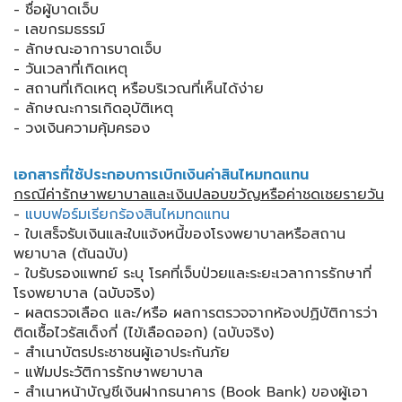
- ชื่อผู้บาดเจ็บ
- เลขกรมธรรม์
- ลักษณะอาการบาดเจ็บ
- วันเวลาที่เกิดเหตุ
- สถานที่เกิดเหตุ หรือบริเวณที่เห็นได้ง่าย
- ลักษณะการเกิดอุบัติเหตุ
- วงเงินความคุ้มครอง
เอกสารที่ใช้ประกอบการเบิกเงินค่าสินไหมทดแทน
กรณีค่ารักษาพยาบาลและเงินปลอบขวัญหรือค่าชดเชยรายวัน
-
แบบฟอร์มเรียกร้องสินไหมทดแทน
- ใบเสร็จรับเงินและใบแจ้งหนี้ของโรงพยาบาลหรือสถาน
พยาบาล (ต้นฉบับ)
- ใบรับรองแพทย์ ระบุ โรคที่เจ็บป่วยและระยะเวลาการรักษาที่
โรงพยาบาล (ฉบับจริง)
- ผลตรวจเลือด และ/หรือ ผลการตรวจจากห้องปฏิบัติการว่า
ติดเชื้อไวรัสเด็งกี่ (ไข้เลือดออก) (ฉบับจริง)
- สำเนาบัตรประชาชนผู้เอาประกันภัย
- แฟ้มประวัติการรักษาพยาบาล
- สำเนาหน้าบัญชีเงินฝากธนาคาร (Book Bank) ของผู้เอา