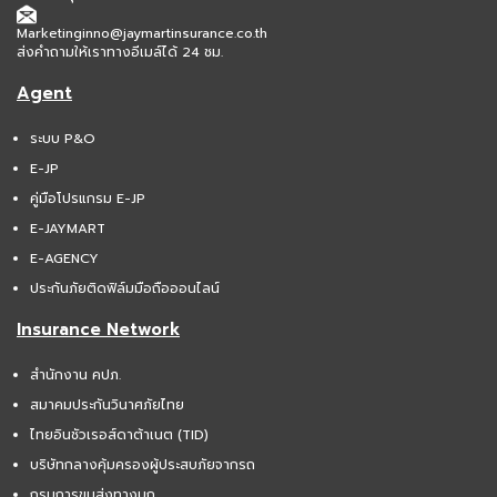
Marketinginno@jaymartinsurance.co.th
ส่งคำถามให้เราทางอีเมล์ได้ 24 ชม.
Agent
ระบบ P&O
E-JP
คู่มือโปรแกรม E-JP
E-JAYMART
E-AGENCY
ประกันภัยติดฟิล์มมือถือออนไลน์
Insurance Network
สำนักงาน คปภ.
สมาคมประกันวินาศภัยไทย
ไทยอินชัวเรอส์ดาต้าเนต (TID)
บริษัทกลางคุ้มครองผู้ประสบภัยจากรถ
กรมการขนส่งทางบก