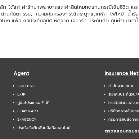
ด้แก่ ค่ารักษาพยาบาลและค่าสินไหมทดแทนกรณีเสียชีวิต และยังมี
จ่ายด้านทันตกรรม, ความคุ้มครองกรณีกระดูกแตกหัก ไฟไหม้ น้ำร
ง แพ็คเกจประกันอุบัติเหตุจาก เจมาร์ท ประกันภัย คุ้มค่าขนาดนี้ ไม
Agent
Insurance Ne
ระบบ P&O
สำนักงาน คปภ.
E-JP
สมาคมประกันวินา
คู่มือโปรแกรม E-JP
ไทยอินชัวเรอส์ดาต
E-JAYMART
บริษัทกลางคุ้มคร
E-AGENCY
กรมการขนส่งทาง
ประกันภัยติดฟิล์มมือถือออนไลน์
ตรวจสอบกรมธร