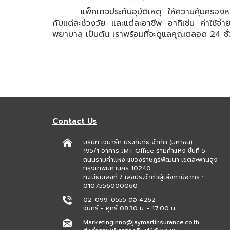
แพ็คเกจประกันอุบัติเหตุ ให้ความคุ้มครองหลัก ไ
กับแต่ละช่วงวัย และแต่ละอาชีพ อาทิเช่น ค่าใช้
พยาบาล เป็นต้น เราพร้อมที่จะดูแลคุณตลอด 24 ชั่วโม
Contact Us
บริษัท เจมาร์ท ประกันภัย จำกัด (มหาชน)
195/1 อาคาร JMT Office รามคำแหง ชั้นที่ 5
ถนนรามคำแหง แขวงราษฎร์พัฒนา เขตสะพานสูง
กรุงเทพมหานคร 10240
ทะเบียนเลขที่ / เลขประจำตัวผู้เสียภาษีอากร :
0107556000060
02-099-0555 ต่อ 4262
จันทร์ - ศุกร์ 08.30 น. - 17.00 น.
Marketinginno@jaymartinsurance.co.th