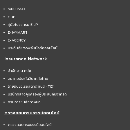
ระบบ P&O
E-JP
คู่มือโปรแกรม E-JP
E-JAYMART
E-AGENCY
ประกันภัยติดฟิล์มมือถือออนไลน์
Insurance Network
สำนักงาน คปภ.
สมาคมประกันวินาศภัยไทย
ไทยอินชัวเรอส์ดาต้าเนต (TID)
บริษัทกลางคุ้มครองผู้ประสบภัยจากรถ
กรมการขนส่งทางบก
ตรวจสอบกรมธรรม์ออนไลน์
ตรวจสอบกรมธรรม์ออนไลน์