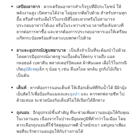
เสบียงอาหาร
: ควรเตรียมอาหารสำเร็จรูปที่มีประโยชน์ ให้
พลังงานสูง เปิดทานได้ง่าย ไม่ยุ่งยากติดไปด้วย สำหรับทานทุก
มื้อ หรือสำหรับเผื่อไว้ในกรณีที่ไม่สะดวกหรือไม่สามารถ
ประกอบอาหารได้เอง หรือในระหว่างช่วงเวลาหรือเส้นทางที่
ยากต่อการหาซื้อ และหากต้องการประกอบอาหารเองให้เตรียม
แก๊สกระป๋องพร้อมหัวเตาแบบพกพาไปด้วย
ยาและอุปกรณ์ปฐมพยาบาล
: เป็นสิ่งจำเป็นที่จะต้องนำไปด้วย
โดยควรมีอุปกรณ์มาตรฐานเบื้องต้นให้ครบ รวมถึง แอล
กลอฮอล์ เบตาดีน พลาสเตอร์ปิดแผล ผ้าพันแผล เผื่อไว้ในกรณี
เกิด
อุบัติเหตุ
เล็ก ๆ น้อย ๆ เช่น ลื่นสไถล หกล้ม ถูกกิ่งไม้เกี่ยว
เป็นต้น
เต็นท์
: หากต้องการนอนเต็นท์ ให้เลือกเต็นท์ที่กันน้ำได้ มีผ้ามุ้ง
เย็บติดไว้เพื่อป้องกันแมลงและ
ยุงป่า
และ ควรพกฟลายชีท ไป
ด้วยเสมอ จะช่วยป้องกันเต็นท์ไม่ให้เปียกได้อีกทาง
ถุงนอน
: อีกอุปกรณ์ชิ้นสำคัญ ที่จะช่วยเพิ่มความอบอุ่นให้กับคุณ
ในเวลานอน เนื่องจากในป่าจะมีอุณหภูมิที่ต่ำกว่าในเมือง โดย
ควรเลือกถุงนอนที่ใช้วัสดุคุณภาพดี น้ำหนักเบา แต่บุหนาเพียง
พอที่จะรักความอบอุ่นให้กับร่างกายได้