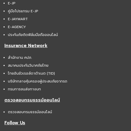
E-JP
คู่มือโปรแกรม E-JP
E-JAYMART
E-AGENCY
ประกันภัยติดฟิล์มมือถือออนไลน์
Insurance Network
สำนักงาน คปภ.
สมาคมประกันวินาศภัยไทย
ไทยอินชัวเรอส์ดาต้าเนต (TID)
บริษัทกลางคุ้มครองผู้ประสบภัยจากรถ
กรมการขนส่งทางบก
ตรวจสอบกรมธรรม์ออนไลน์
ตรวจสอบกรมธรรม์ออนไลน์
Follow Us