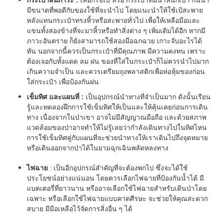
กระเป๋าสัมภาระ :
เลือกใช้เป้ หรือ กระเป๋าที่มีน้ำหนักเบา กันน้ำ
มีขนาดที่พอดีกับของใช้ที่จะนำไป โดยแนะนำให้ใช้เป้สะพาย
หลังแทนกระเป๋าทรงหิ้วหรือสะพายทั่วไป เพื่อให้เหลือมือและ
แขนทั้งสองข้างที่จะมาหิ้วหรือทำสิ่งต่าง ๆ เพิ่มเติมได้อีก หากมี
ภาวะอันตราย ก็ยังสามารถใช้สองมือฉกฉวย เกาะจับอะไรได้
ทัน นอกจากนี้ควรเป็นกระเป๋าที่มีคุณภาพ มีความคงทน เพราะ
ต้องเจอกับทั้งแดด ลม ฝน ของที่ใส่ในกระเป๋าก็ไม่ควรนำไปมาก
เกินความจำเป็น และควรเตรียมถุงพลาสติกเพื่อห่อหุ้มของก่อน
ใส่กระเป๋า เพื่อป้องกันฝน
เข็มทิศ และแผนที่ :
เป็นอุปกรณ์นำทางที่จำเป็นมาก ดังนั้นเรียน
รู้และทดลองฝึกการใช้เข็มทิศให้เป็นและให้คุ้นเคยก่อนการเดิน
ทาง เนื่องจากในป่าเขา อาจไม่มีสัญญาณมือถือ และด้วยสภาพ
แวดล้อมของป่าอาจทำให้ไม่รู้เลยว่ากำลังเดินทางไปในทิศไหน
การใช้เข็มทิศคู่กับแผนที่จะช่วยนำทางให้เราเดินไปถึงจุดหมาย
หรือเดินออกจากป่าได้ในยามฉุกเฉินพลัดหลงทาง
ไฟฉาย
: เป็นอีกอุปกรณ์สำคัญที่จะต้องพกไป ซึ่งจะได้ใช้
ประโยชน์อย่างแน่นอน โดยควรเลือกไฟฉายที่ป้องกันน้ำได้ มี
แบตเตอรี่ที่ยาวนาน หรืออาจเลือกใช้ไฟฉายสำหรับเดินป่าโดย
เฉพาะ หรือเลือกใช้ไฟฉายแบบคาดศีรษะ จะช่วยให้คุณสะดวก
สบาย มีมือเหลือไว้จัดการสิ่งอื่น ๆ ได้