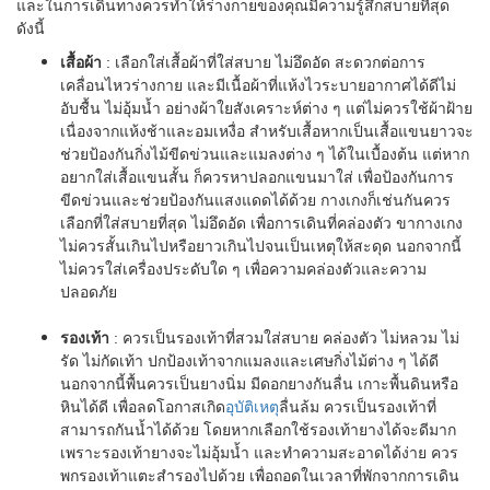
และในการเดินทางควรทำให้ร่างกายของคุณมีความรู้สึกสบายที่สุด
ดังนี้
เสื้อผ้า
: เลือกใส่เสื้อผ้าที่ใส่สบาย ไม่อึดอัด สะดวกต่อการ
เคลื่อนไหวร่างกาย และมีเนื้อผ้าที่แห้งไวระบายอากาศได้ดีไม่
อับชื้น ไม่อุ้มน้ำ อย่างผ้าใยสังเคราะห์ต่าง ๆ แต่ไม่ควรใช้ผ้าฝ้าย
เนื่องจากแห้งช้าและอมเหงื่อ สำหรับเสื้อหากเป็นเสื้อแขนยาวจะ
ช่วยป้องกันกิ่งไม้ขีดข่วนและแมลงต่าง ๆ ได้ในเบื้องต้น แต่หาก
อยากใส่เสื้อแขนสั้น ก็ควรหาปลอกแขนมาใส่ เพื่อป้องกันการ
ขีดข่วนและช่วยป้องกันแสงแดดได้ด้วย กางเกงก็เช่นกันควร
เลือกที่ใส่สบายที่สุด ไม่อึดอัด เพื่อการเดินที่คล่องตัว ขากางเกง
ไม่ควรสั้นเกินไปหรือยาวเกินไปจนเป็นเหตุให้สะดุด นอกจากนี้
ไม่ควรใส่เครื่องประดับใด ๆ เพื่อความคล่องตัวและความ
ปลอดภัย
รองเท้า
: ควรเป็นรองเท้าที่สวมใส่สบาย คล่องตัว ไม่หลวม ไม่
รัด ไม่กัดเท้า ปกป้องเท้าจากแมลงและเศษกิ่งไม้ต่าง ๆ ได้ดี
นอกจากนี้พื้นควรเป็นยางนิ่ม มีดอกยางกันลื่น เกาะพื้นดินหรือ
หินได้ดี เพื่อลดโอกาสเกิด
อุบัติเหตุ
ลื่นล้ม ควรเป็นรองเท้าที่
สามารถกันน้ำได้ด้วย โดยหากเลือกใช้รองเท้ายางได้จะดีมาก
เพราะรองเท้ายางจะไม่อุ้มน้ำ และทำความสะอาดได้ง่าย ควร
พกรองเท้าแตะสำรองไปด้วย เพื่อถอดในเวลาที่พักจากการเดิน