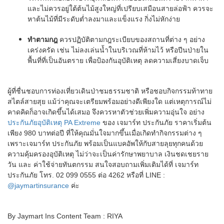
และไม่ควรอยู่ใต้ต้นไม้สูงใหญ่ที่เปรียบเสมือนสายล่อฟ้า ควรจะ
หาต้นไม้ที่มีระดับต่ำลงมาและแข็งแรง กิ่งไม่หักง่าย
ทำตามกฎ
ควรปฏิบัติตามกฎระเบียบของสถานที่ต่าง ๆ อย่าง
เคร่งครัด เช่น ไม่ลงเล่นน้ำในบริเวณที่ห้ามไว้ หรือปีนป่ายใน
พื้นที่ที่เป็นอันตราย เพื่อป้องกันอุบัติเหตุ ลดความเสี่ยงบาดเจ็บ
ผู้ที่ชื่นชอบการท่องเที่ยวเดินป่าชมธรรมชาติ หรือชอบกิจกรรมท้าทาย
สไตล์สายสุย แม้ว่าคุณจะเตรียมพร้อมอย่างดีเพียงใด แต่เหตุการณ์ไม่
คาดคิดก็อาจเกิดขึ้นได้เสมอ จึงควรหาตัวช่วยเพิ่มความอุ่นใจ อย่าง
ประกันภัยอุบัติเหตุ PA Extreme
ของ เจมาร์ท ประกันภัย ราคาเริ่มต้น
เพียง 980 บาทต่อปี ที่ให้คุณมั่นใจมากขึ้นเมื่อเกิดทำกิจกรรมต่าง ๆ
เพราะเจมาร์ท ประกันภัย พร้อมเป็นแบคอัพให้กับสายลุยทุกคนด้วย
ความคุ้มครองอุบัติเหตุ ไม่ว่าจะเป็นค่ารักษาพยาบาล เงินชดเชยราย
วัน และ ค่าใช้จ่ายทันตกรรม สนใจสอบถามเพิ่มเติมได้ที่ เจมาร์ท
ประกันภัย โทร. 02 099 0555 ต่อ 4262 หรือที่ LINE :
@jaymartinsurance
ค่ะ
By Jaymart Ins Content Team : RIYA