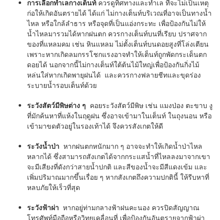
การเลือกทำเลกางเต็นท์
ควรดูทิศทางและทำเล ที่จะไม่เป็นเหตุ
ก่อให้เกิดอันตรายได้ ได้แก่ ไม่กางเต็นท์บริเวณที่อาจเป็นทางน้ำ
ไหล หรือใกล้ลำธาร หรือจุดที่เป็นแอ่งกระทะ เพื่อป้องกันไม่ให้
น้ำไหลมารวมได้หากฝนตก ควรกางเต็นท์บนที่เรียบ ปราศจาก
ของที่แหลมคม เช่น หินแหลม ไม่ตั้งเต็นท์บนดอยสูงที่โล่งเตียน
เพราะหากเกิดลมกรรโชกแรงอาจทำให้เต็นท์ถูกพัดกระเด็นตก
ดอยได้ นอกจากนี้ไม่กางเต็นท์ใต้ต้นไม้ใหญ่เพื่อป้องกันกิ่งไม้
หล่นใส่หากเกิดพายุฝนได้ และควรกางฟลายชีทและขุดร่อง
ระบายน้ำรอบเต็นท์ด้วย
ระวังสัตว์มีพิษต่าง ๆ
คอยระวังสัตว์มีพิษ เช่น แมงป่อง ตะขาบ งู
ที่มักค้นหาที่แห้งในฤดูฝน ซึ่งอาจเข้ามาในเต็นท์ ในถุงนอน หรือ
เข้ามาขดตัวอยู่ในรองเท้าได้ จึงควรสังเกตให้ดี
ระวังน้ำป่า
หากฝนตกหนักมาก ๆ อาจจะทำให้เกิดน้ำป่าไหล
หลากได้ ซึ่งสามารถสังเกตได้จากกระแสน้ำที่ไหลลงมาจากเขา
จะมีเสียงที่ดังกว่าสายน้ำปกติ และสีของน้ำจะมีสีแดงเข้ม และ
เพิ่มปริมาณมากขึ้นเรื่อย ๆ หากสังเกตถึงความปกตินี้ ให้รีบหาที่
หลบภัยให้เร็วที่สุด
ระวังฟ้าผ่า
หากอยู่ท่ามกลางฟ้าฝนคะนอง ควรปิดสัญญาณ
โทรศัพท์มือถือหรือวิทยุเคลื่อนที่ เพื่อป้องกันอันตรายจากฟ้าผ่า