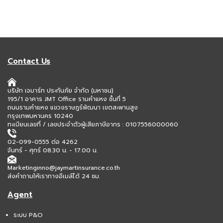
Contact Us
บริษัท เจมาร์ท ประกันภัย จำกัด (มหาชน)
195/1 อาคาร JMT Office รามคำแหง ชั้นที่ 5
ถนนรามคำแหง แขวงราษฎร์พัฒนา เขตสะพานสูง
กรุงเทพมหานคร 10240
ทะเบียนเลขที่ / เลขประจำตัวผู้เสียภาษีอากร : 0107556000060
02-099-0555 ต่อ 4262
จันทร์ - ศุกร์ 08.30 น. - 17.00 น.
Marketinginno@jaymartinsurance.co.th
ส่งคำถามให้เราทางอีเมล์ได้ 24 ชม.
Agent
ระบบ P&O