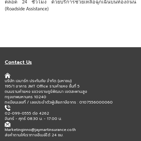
ตลอด
24 ชั่วโมง ด้วยบริการช่วยเหลือฉุกเฉินบนท้องถนน
(Roadside Assistance)
Contact Us
บริษัท เจมาร์ท ประกันภัย จำกัด (มหาชน)
195/1 อาคาร JMT Office รามคำแหง ชั้นที่ 5
ถนนรามคำแหง แขวงราษฎร์พัฒนา เขตสะพานสูง
กรุงเทพมหานคร 10240
ทะเบียนเลขที่ / เลขประจำตัวผู้เสียภาษีอากร : 0107556000060
02-099-0555 ต่อ 4262
จันทร์ - ศุกร์ 08.30 น. - 17.00 น.
Marketinginno@jaymartinsurance.co.th
ส่งคำถามให้เราทางอีเมล์ได้ 24 ชม.