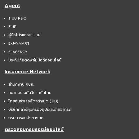
Agent
ระบบ P&O
E-JP
คู่มือโปรแกรม E-JP
E-JAYMART
E-AGENCY
ประกันภัยติดฟิล์มมือถือออนไลน์
Insurance Network
สำนักงาน คปภ.
สมาคมประกันวินาศภัยไทย
ไทยอินชัวเรอส์ดาต้าเนต (TID)
บริษัทกลางคุ้มครองผู้ประสบภัยจากรถ
กรมการขนส่งทางบก
ตรวจสอบกรมธรรม์ออนไลน์