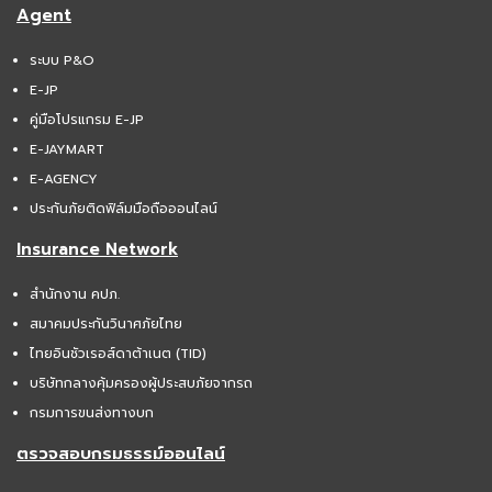
Agent
ระบบ P&O
E-JP
คู่มือโปรแกรม E-JP
E-JAYMART
E-AGENCY
ประกันภัยติดฟิล์มมือถือออนไลน์
Insurance Network
สำนักงาน คปภ.
สมาคมประกันวินาศภัยไทย
ไทยอินชัวเรอส์ดาต้าเนต (TID)
บริษัทกลางคุ้มครองผู้ประสบภัยจากรถ
กรมการขนส่งทางบก
ตรวจสอบกรมธรรม์ออนไลน์